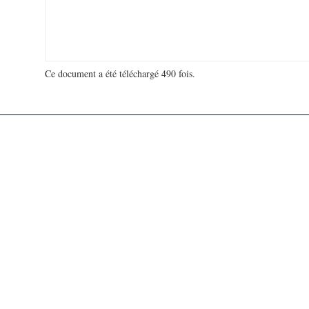
Ce document a été téléchargé 490 fois.
18 917 213 visites - 136