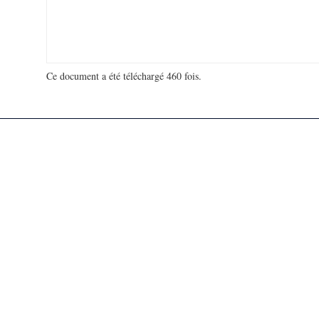
Ce document a été téléchargé 460 fois.
18 929 872 visites - 114