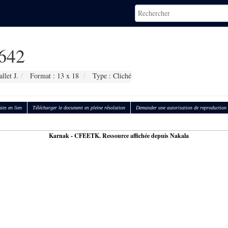
642
llet J.
Format : 13 x 18
Type : Cliché
ies en lien
Télécharger le document en pleine résolution
Demander une autorisation de reproduction