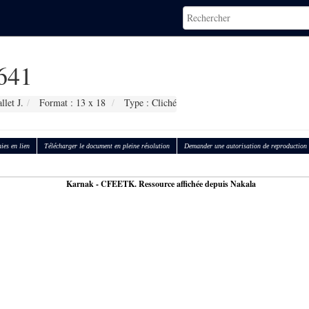
641
let J.
Format : 13 x 18
Type : Cliché
ies en lien
Télécharger le document en pleine résolution
Demander une autorisation de reproduction