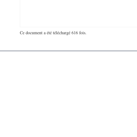
Ce document a été téléchargé 616 fois.
18 921 496 visites - 305