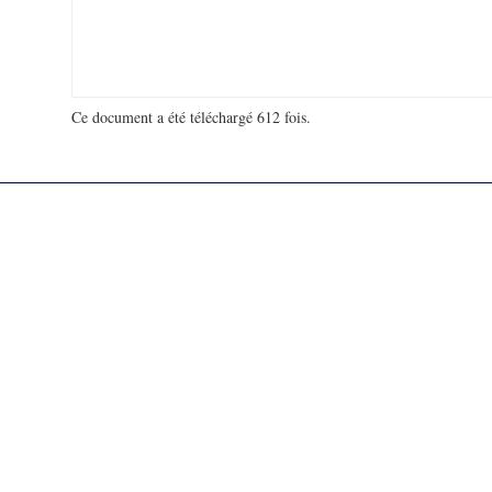
Ce document a été téléchargé 612 fois.
18 968 895 visites - 4