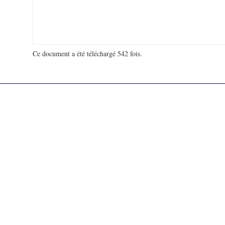
Ce document a été téléchargé 542 fois.
18 933 978 visites - 155