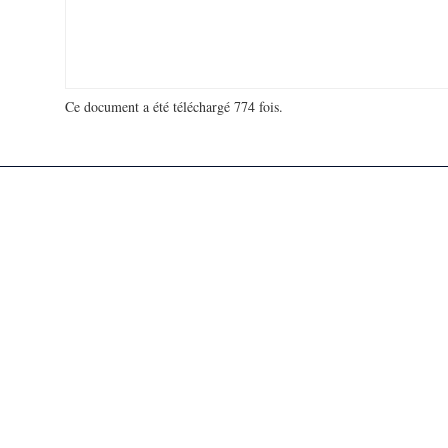
Ce document a été téléchargé 774 fois.
18 915 221 visites - 116