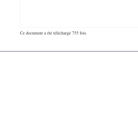
Ce document a été téléchargé 755 fois.
18 928 782 visites - 103