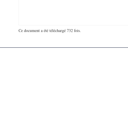
Ce document a été téléchargé 732 fois.
18 928 627 visites - 101