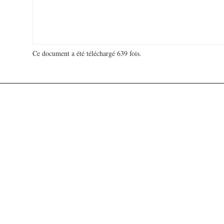
Ce document a été téléchargé 639 fois.
18 940 560 visites - 363