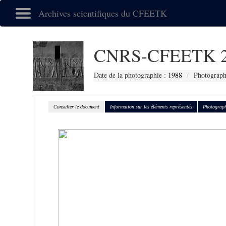
Archives scientifiques du CFEETK
CNRS-CFEETK 2
Date de la photographie :
1988
Photographe
Consulter le document
Information sur les éléments représentés
Photograph