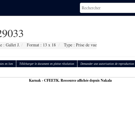
9033
 : Gallet J.
Format : 13 x 18
Type : Prise de vue
ies en lien
Télécharger le document en pleine résolution
Demander une autorisation de reproduction