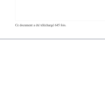
Ce document a été téléchargé 645 fois.
18 934 326 visites - 158