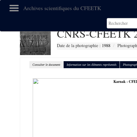
Archives scientifiques du CFEETK
CNRS-CFEETK 2
Date de la photographie :
1988
Photographe
Consulter le document
Information sur les éléments représentés
Photograph