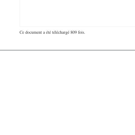
Ce document a été téléchargé 809 fois.
18 905 560 visites - 19