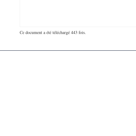
Ce document a été téléchargé 443 fois.
18 972 747 visites - 43