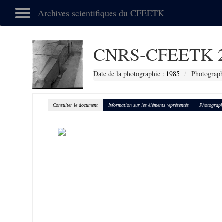
Archives scientifiques du CFEETK
CNRS-CFEETK 
Date de la photographie :
1985
Photograph
Consulter le document
Information sur les éléments représentés
Photograph