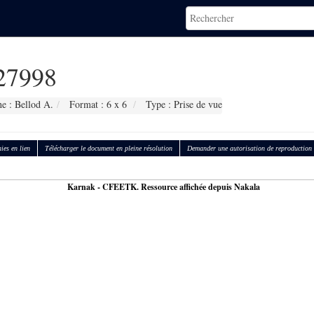
27998
e : Bellod A.
Format : 6 x 6
Type : Prise de vue
ies en lien
Télécharger le document en pleine résolution
Demander une autorisation de reproduction