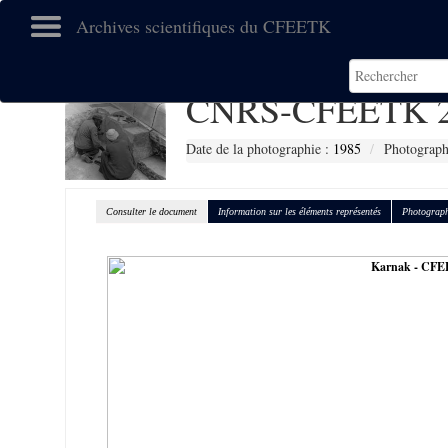
Archives scientifiques du CFEETK
CNRS-CFEETK 2
Date de la photographie :
1985
Photograph
Consulter le document
Information sur les éléments représentés
Photograph