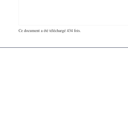
Ce document a été téléchargé 434 fois.
18 993 319 visites - 706