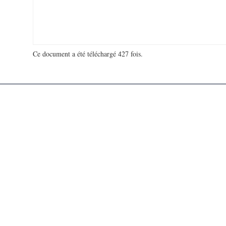
Ce document a été téléchargé 427 fois.
18 974 571 visites - 61