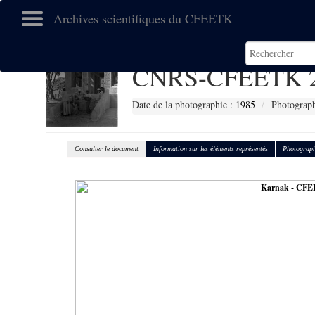
Archives scientifiques du CFEETK
CNRS-CFEETK 
Date de la photographie :
1985
Photograph
Consulter le document
Information sur les éléments représentés
Photograph