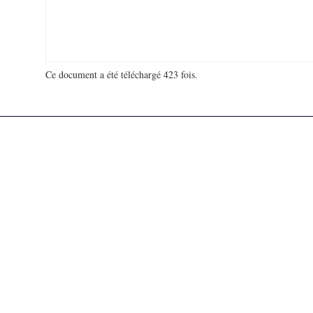
Ce document a été téléchargé 423 fois.
18 940 437 visites - 35