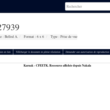
7939
e : Bellod A.
Format : 6 x 6
Type : Prise de vue
ies en lien
Télécharger le document en pleine résolution
Demander une autorisation de reproduction