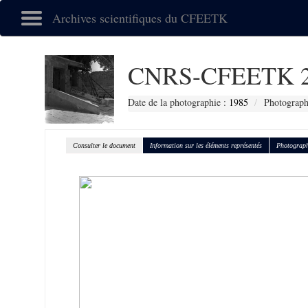
Archives scientifiques du CFEETK
CNRS-CFEETK 2
Date de la photographie :
1985
Photograph
Consulter le document
Information sur les éléments représentés
Photograph