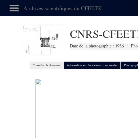
Archives scientifiques du CFEETK
CNRS-CFEETK
Date de la photographie :
1986
Pho
Consulter le document
Information sur les éléments représentés
Photograph