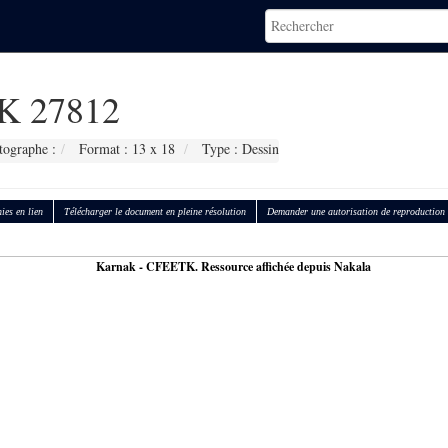
 27812
tographe :
Format : 13 x 18
Type : Dessin
ies en lien
Télécharger le document en pleine résolution
Demander une autorisation de reproduction