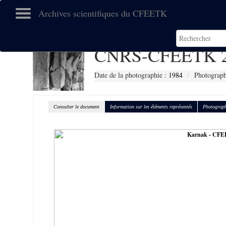
Archives scientifiques du CFEETK
CNRS-CFEETK 2
Date de la photographie :
1984
Photograph
Consulter le document
Information sur les éléments représentés
Photograph