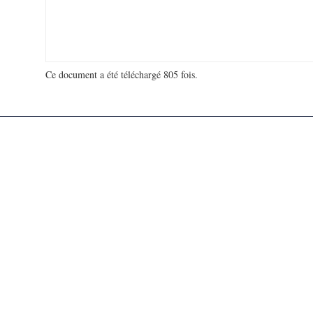
Ce document a été téléchargé 805 fois.
18 953 979 visites - 170