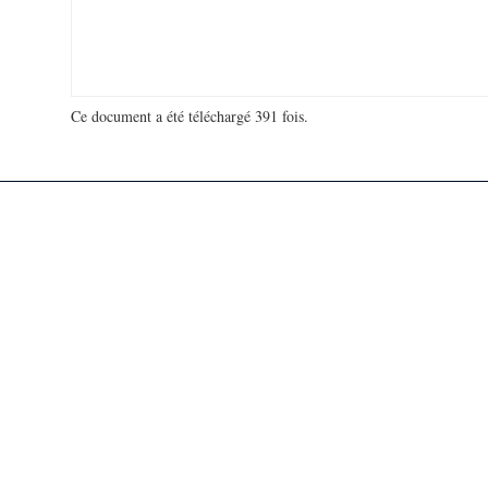
Ce document a été téléchargé 391 fois.
18 976 067 visites - 764