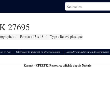
K 27695
tographe :
Format : 13 x 18
Type : Relevé plastique
ies en lien
Télécharger le document en pleine résolution
Demander une autorisation de reproduction