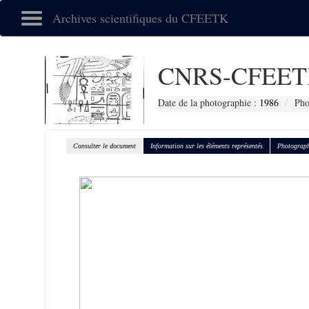
Archives scientifiques du CFEETK
CNRS-CFEET
Date de la photographie :
1986
Pho
Consulter le document
Information sur les éléments représentés
Photograph