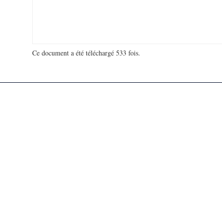
Ce document a été téléchargé 533 fois.
18 909 485 visites - 587