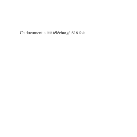
Ce document a été téléchargé 616 fois.
18 928 757 visites - 103