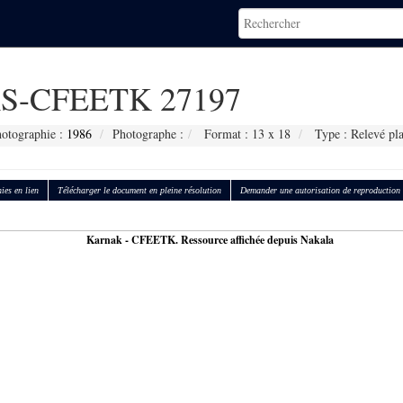
S-CFEETK 27197
hotographie :
1986
Photographe :
Format : 13 x 18
Type : Relevé pla
ies en lien
Télécharger le document en pleine résolution
Demander une autorisation de reproduction