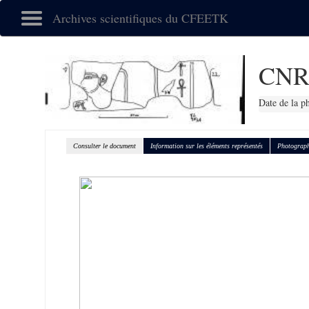
Archives scientifiques du CFEETK
CNR
Date de la p
Consulter le document
Information sur les éléments représentés
Photograph