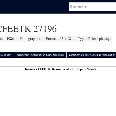
FEETK 27196
hie :
1986
Photographe :
Format : 13 x 18
Type : Relevé plastique
ies en lien
Télécharger le document en pleine résolution
Demander une autorisation de reproduction