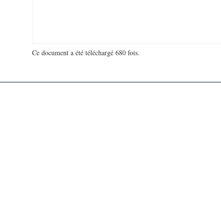
Ce document a été téléchargé 680 fois.
18 971 437 visites - 298