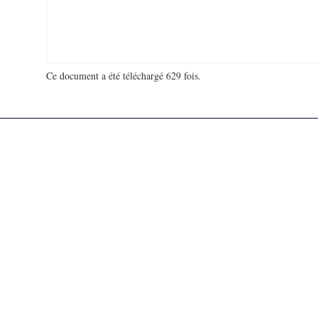
Ce document a été téléchargé 629 fois.
18 972 696 visites - 42