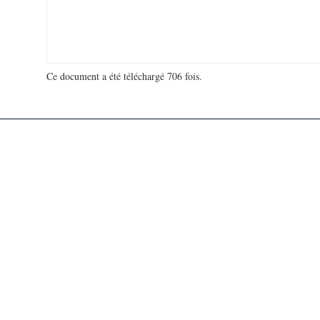
Ce document a été téléchargé 706 fois.
18 970 800 visites - 235