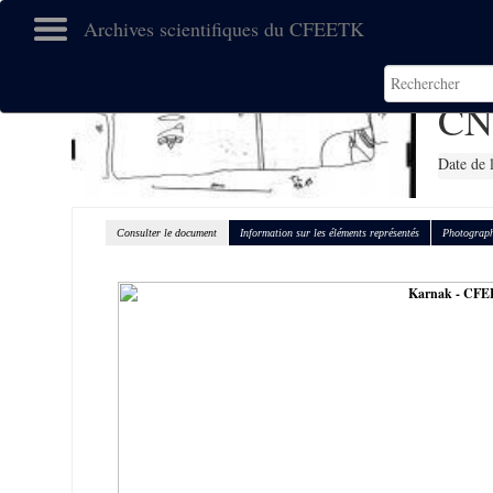
Archives scientifiques du CFEETK
CN
Date de 
Consulter le document
Information sur les éléments représentés
Photograph