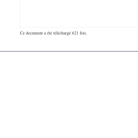
Ce document a été téléchargé 621 fois.
18 980 598 visites - 121