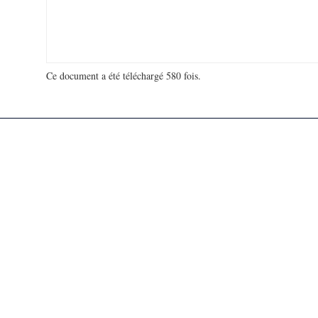
Ce document a été téléchargé 580 fois.
18 992 399 visites - 61