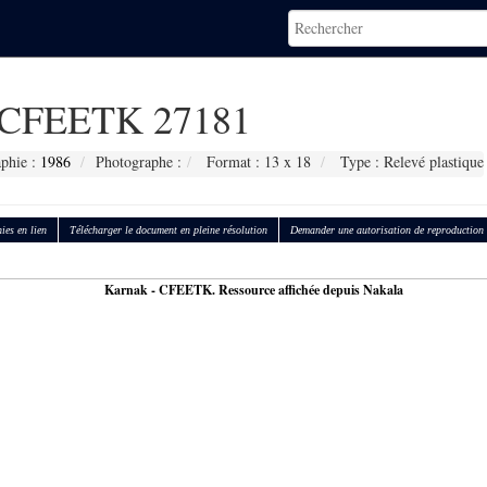
CFEETK 27181
aphie :
1986
Photographe :
Format : 13 x 18
Type : Relevé plastique
ies en lien
Télécharger le document en pleine résolution
Demander une autorisation de reproduction