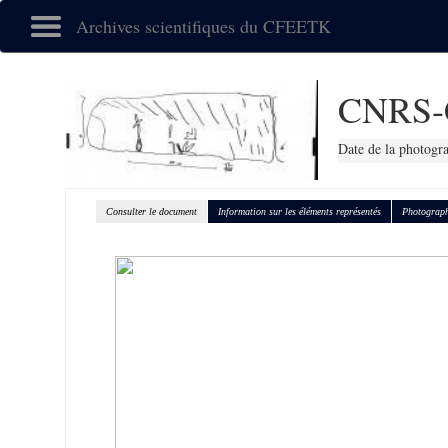
Archives scientifiques du CFEETK
CNRS-
Date de la photogr
Consulter le document
Information sur les éléments représentés
Photograph