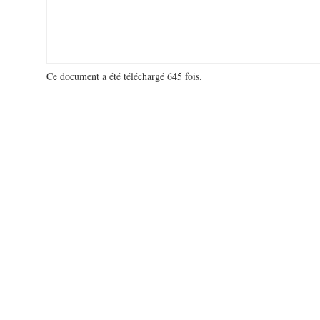
Ce document a été téléchargé 645 fois.
18 994 767 visites - 851