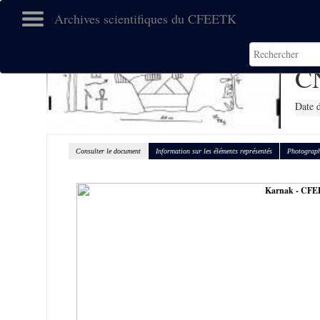
Archives scientifiques du CFEETK
C
Date 
Consulter le document
Information sur les éléments représentés
Photograph