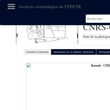
Archives scientifiques du CFEETK
CNRS-
Date de la photogr
Consulter le document
Information sur les éléments représentés
Photograph