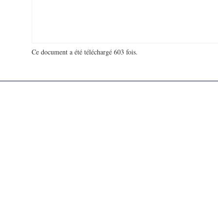
Ce document a été téléchargé 603 fois.
18 981 033 visites - 126