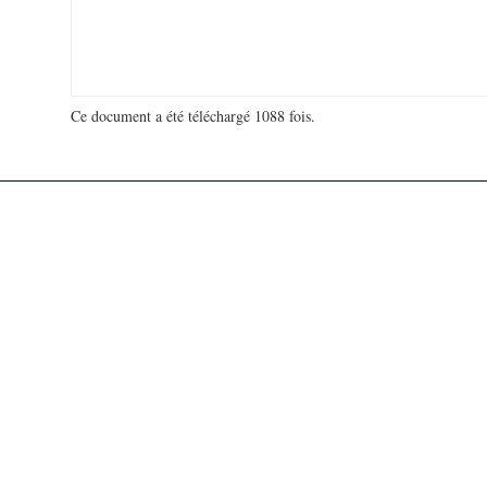
Ce document a été téléchargé 1088 fois.
18 988 451 visites - 219