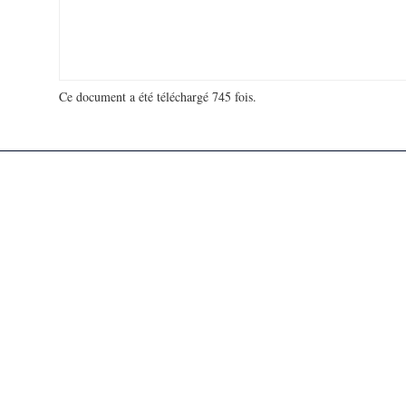
Ce document a été téléchargé 745 fois.
18 978 922 visites - 104