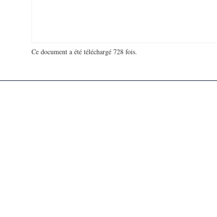
Ce document a été téléchargé 728 fois.
18 978 611 visites - 101