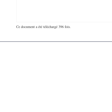
Ce document a été téléchargé 396 fois.
18 935 953 visites - 175