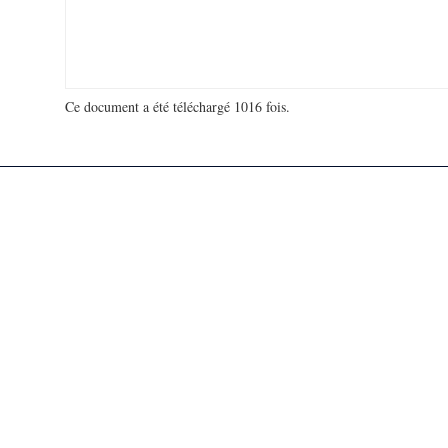
Ce document a été téléchargé 1016 fois.
18 968 789 visites - 3