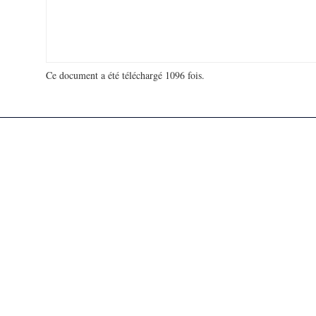
Ce document a été téléchargé 1096 fois.
18 980 653 visites - 122