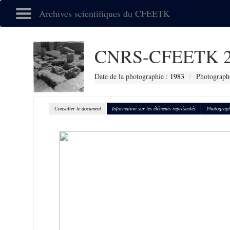
Archives scientifiques du CFEETK
CNRS-CFEETK 2
Date de la photographie :
1983
Photograph
Consulter le document
Information sur les éléments représentés
Photograph