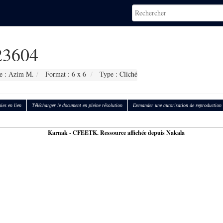
3604
e : Azim M.
Format : 6 x 6
Type : Cliché
ies en lien
Télécharger le document en pleine résolution
Demander une autorisation de reproduction