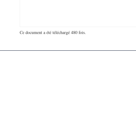
Ce document a été téléchargé 480 fois.
18 929 740 visites - 113