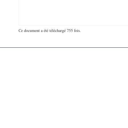
Ce document a été téléchargé 755 fois.
18 999 286 visites - 130