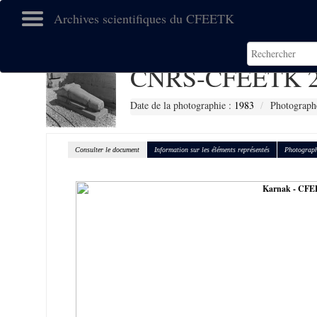
Archives scientifiques du CFEETK
CNRS-CFEETK 2
Date de la photographie :
1983
Photograph
Consulter le document
Information sur les éléments représentés
Photograph