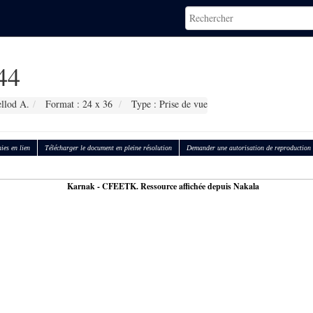
44
llod A.
Format : 24 x 36
Type : Prise de vue
ies en lien
Télécharger le document en pleine résolution
Demander une autorisation de reproduction