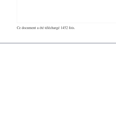
Ce document a été téléchargé 1452 fois.
18 906 741 visites - 313