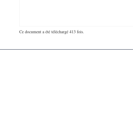
Ce document a été téléchargé 413 fois.
18 929 790 visites - 113