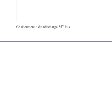
Ce document a été téléchargé 357 fois.
18 923 633 visites - 519