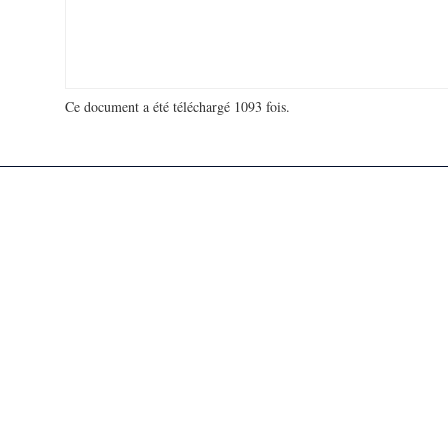
Ce document a été téléchargé 1093 fois.
18 981 239 visites - 128